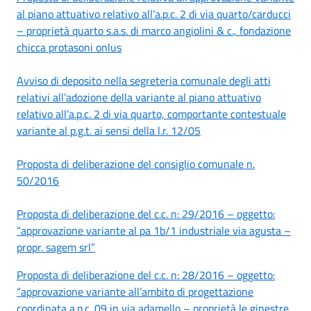
al piano attuativo relativo all’a.p.c. 2 di via quarto/carducci
– proprietà quarto s.a.s. di marco angiolini & c., fondazione
chicca protasoni onlus
Avviso di deposito nella segreteria comunale degli atti
relativi all’adozione della variante al piano attuativo
relativo all’a.p.c. 2 di via quarto, comportante contestuale
variante al p.g.t. ai sensi della l.r. 12/05
Proposta di deliberazione del consiglio comunale n.
50/2016
Proposta di deliberazione del c.c. n: 29/2016 – oggetto:
“approvazione variante al pa 1b/1 industriale via agusta –
propr. sagem srl”
Proposta di deliberazione del c.c. n: 28/2016 – oggetto:
“approvazione variante all’ambito di progettazione
coordinata a.p.c. 09 in via adamello – proprietà le ginestre