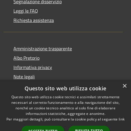
Segnalazione disservizio
Leggi le FAQ
Richiesta assistenza
Amministrazione trasparente
Albo Pretorio
Informativa privacy
Note legali
×
Dichiarazione di accessibilità
Questo sito web utilizza cookie
Questo sito web utilizza cookie tecnici e assimilati strettamente
necessari al corretto funzionamento e alla navigazione del sito,
nonché un cookie tecnico analitico al solo fine di elaborare
informazioni statistiche, aggregate e anonime.
RSS
Copyright © 2026 • Comune di
Per maggiori dettagli, può consultare la cookie policy al seguente
link
Accessibilità
Ferno • Powered by
Privacy
Municipium
Accesso
•
RIFIUTA TUTTO