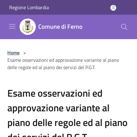
Salta al contenuto principale
Regione Lombardia
Comune di Ferno
Home
>
Esame osservazioni ed approvazione variante al piano
delle regole ed al piano dei servizi del P.G.T.
Esame osservazioni ed
approvazione variante al
piano delle regole ed al piano
dei servizi del P.G.T.