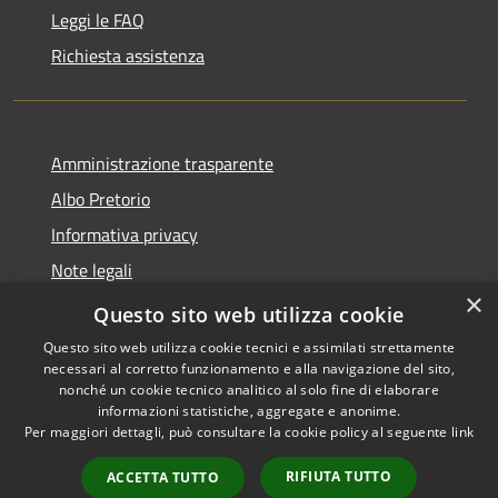
Leggi le FAQ
Richiesta assistenza
Amministrazione trasparente
Albo Pretorio
Informativa privacy
Note legali
×
Dichiarazione di accessibilità
Questo sito web utilizza cookie
Questo sito web utilizza cookie tecnici e assimilati strettamente
necessari al corretto funzionamento e alla navigazione del sito,
nonché un cookie tecnico analitico al solo fine di elaborare
informazioni statistiche, aggregate e anonime.
RSS
Copyright © 2026 • Comune di
Per maggiori dettagli, può consultare la cookie policy al seguente
link
Accessibilità
Ferno • Powered by
Privacy
Municipium
Accesso
•
RIFIUTA TUTTO
ACCETTA TUTTO