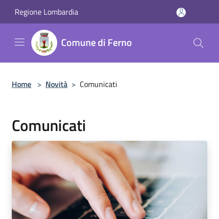
Salta al contenuto principale
Regione Lombardia
Comune di Ferno
Home
>
Novità
>
Comunicati
Comunicati