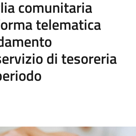
glia comunitaria
forma telematica
fidamento
servizio di tesoreria
periodo