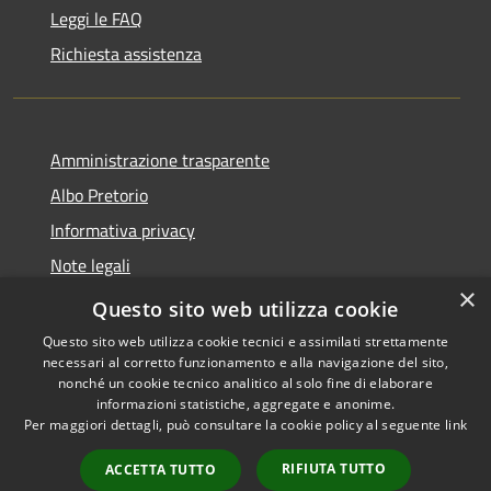
Leggi le FAQ
Richiesta assistenza
Amministrazione trasparente
Albo Pretorio
Informativa privacy
Note legali
×
Dichiarazione di accessibilità
Questo sito web utilizza cookie
Questo sito web utilizza cookie tecnici e assimilati strettamente
necessari al corretto funzionamento e alla navigazione del sito,
nonché un cookie tecnico analitico al solo fine di elaborare
informazioni statistiche, aggregate e anonime.
RSS
Copyright © 2026 • Comune di
Per maggiori dettagli, può consultare la cookie policy al seguente
link
Accessibilità
Ferno • Powered by
Privacy
Municipium
Accesso
•
RIFIUTA TUTTO
ACCETTA TUTTO
Cookie
redazione