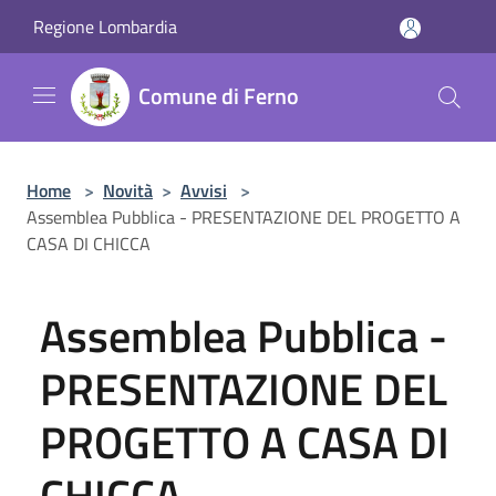
Salta al contenuto principale
Regione Lombardia
Comune di Ferno
Home
>
Novità
>
Avvisi
>
Assemblea Pubblica - PRESENTAZIONE DEL PROGETTO A
CASA DI CHICCA
Assemblea Pubblica -
PRESENTAZIONE DEL
PROGETTO A CASA DI
CHICCA