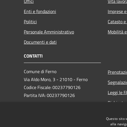
Uffici
Vita lavor
Enti e fondazioni
Imprese 
Politici
Catasto e
Personale Amministrativo
Mobilità e
Documenti e dati
CONTATTI
Comune di Ferno
Prenotaz
Via Aldo Moro, 3 - 21010 - Ferno
Segnalazi
Codice Fiscale: 00237790126
Leggi le 
Partita IVA: 00237790126
Richiesta
PEC:
comune@ferno.legalmailpa.it
Questo sito 
Centralino Unico: +39 0331 242211
alla navig