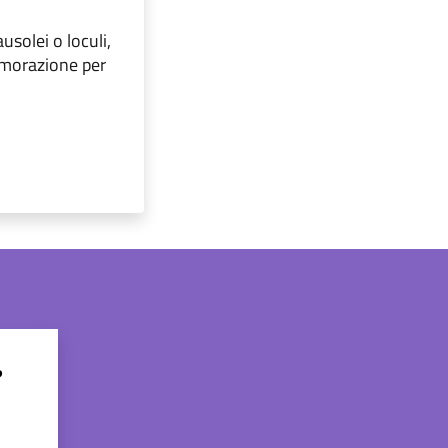
solei o loculi,
emorazione per
?