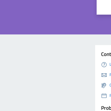
Cont
Prob