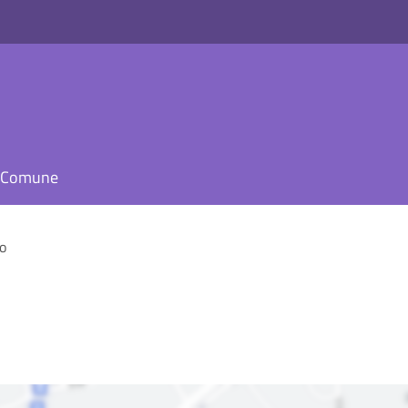
il Comune
o