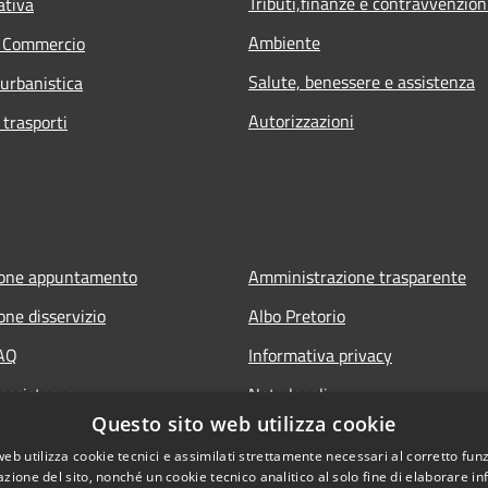
Tributi,finanze e contravvenzion
ativa
Ambiente
e Commercio
Salute, benessere e assistenza
 urbanistica
Autorizzazioni
 trasporti
ione appuntamento
Amministrazione trasparente
one disservizio
Albo Pretorio
FAQ
Informativa privacy
 assistenza
Note legali
Questo sito web utilizza cookie
Dichiarazione di accessibilità
web utilizza cookie tecnici e assimilati strettamente necessari al corretto fu
azione del sito, nonché un cookie tecnico analitico al solo fine di elaborare i