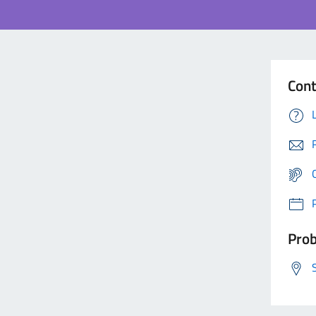
Cont
Prob