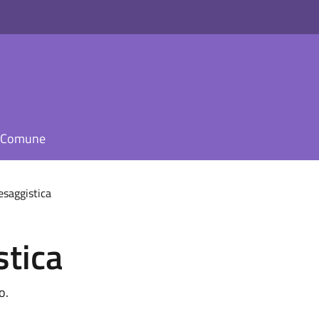
il Comune
esaggistica
stica
o.