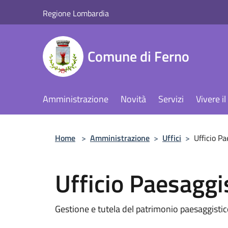
Salta al contenuto principale
Regione Lombardia
Comune di Ferno
Amministrazione
Novità
Servizi
Vivere 
Home
>
Amministrazione
>
Uffici
>
Ufficio Pa
Ufficio Paesaggi
Gestione e tutela del patrimonio paesaggistic