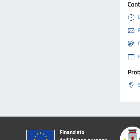
Cont
Prob