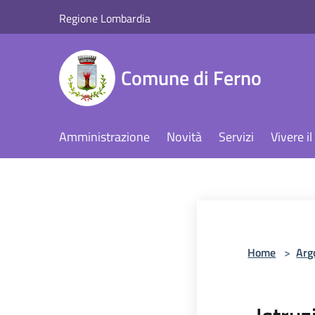
Salta al contenuto principale
Regione Lombardia
Comune di Ferno
Amministrazione
Novità
Servizi
Vivere 
Home
>
Arg