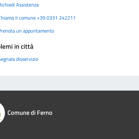
Richiedi Assistenza
Chiama il comune +39 0331 242211
Prenota un appuntamento
lemi in città
Segnala disservizio
Comune di Ferno