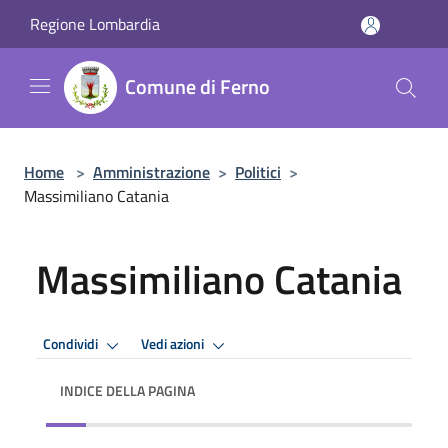
Salta al contenuto principale
Regione Lombardia
Comune di Ferno
Home
>
Amministrazione
>
Politici
>
Massimiliano Catania
Massimiliano Catania
Condividi
Vedi azioni
INDICE DELLA PAGINA