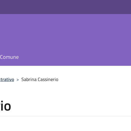
il Comune
trativo
>
Sabrina Cassinerio
io