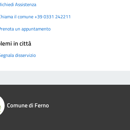
Richiedi Assistenza
Chiama il comune +39 0331 242211
Prenota un appuntamento
lemi in città
Segnala disservizio
Comune di Ferno