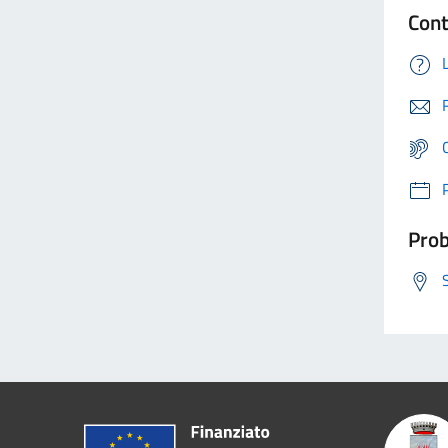
Cont
Prob