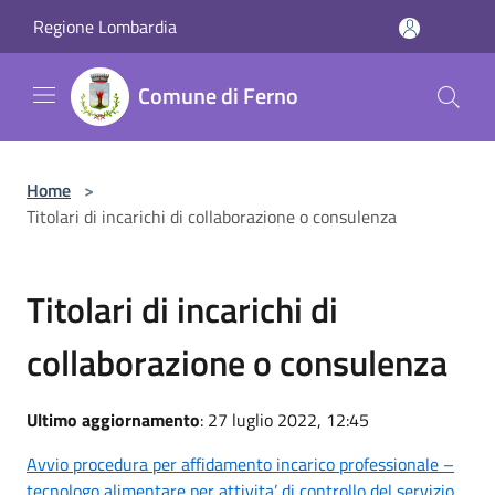
Salta al contenuto principale
Regione Lombardia
Comune di Ferno
Home
>
Titolari di incarichi di collaborazione o consulenza
Titolari di incarichi di
collaborazione o consulenza
Ultimo aggiornamento
: 27 luglio 2022, 12:45
Avvio procedura per affidamento incarico professionale –
tecnologo alimentare per attivita’ di controllo del servizio