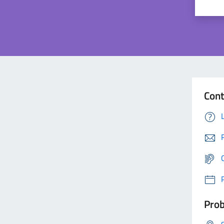
Cont
Prob