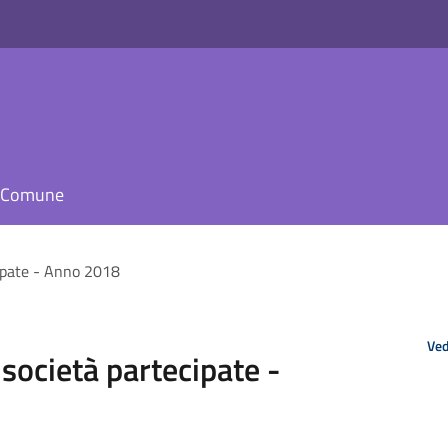
il Comune
cipate - Anno 2018
Ved
 società partecipate -