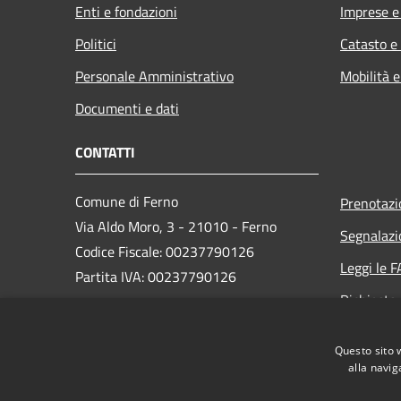
Enti e fondazioni
Imprese 
Politici
Catasto e
Personale Amministrativo
Mobilità e
Documenti e dati
CONTATTI
Comune di Ferno
Prenotaz
Via Aldo Moro, 3 - 21010 - Ferno
Segnalazi
Codice Fiscale: 00237790126
Leggi le 
Partita IVA: 00237790126
Richiesta
PEC:
comune@ferno.legalmailpa.it
Questo sito 
Centralino Unico: +39 0331 242211
alla navig