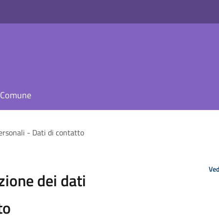
il Comune
ersonali - Dati di contatto
Ved
ione dei dati
to