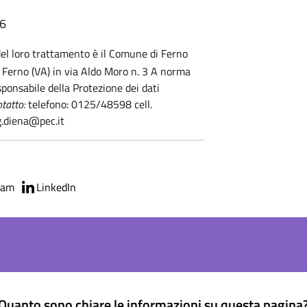
36
 del loro trattamento è il Comune di Ferno
n Ferno (VA) in via Aldo Moro n. 3 A norma
ponsabile della Protezione dei dati
ntatto:
telefono: 0125/48598 cell.
g.diena@pec.it
ram
LinkedIn
Quanto sono chiare le informazioni su questa pagina