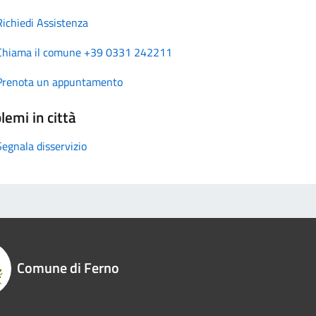
Richiedi Assistenza
Chiama il comune +39 0331 242211
Prenota un appuntamento
lemi in città
Segnala disservizio
Comune di Ferno