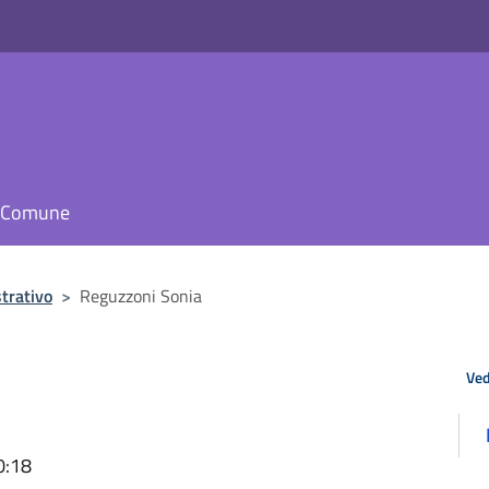
il Comune
trativo
>
Reguzzoni Sonia
Ved
0:18