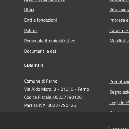
Uffici
Vita lavor
Enti e fondazioni
Imprese 
Politici
Catasto e
Personale Amministrativo
Mobilità e
Documenti e dati
CONTATTI
Comune di Ferno
Prenotaz
Via Aldo Moro, 3 - 21010 - Ferno
Segnalazi
Codice Fiscale: 00237790126
Leggi le 
Partita IVA: 00237790126
Richiesta
PEC:
comune@ferno.legalmailpa.it
Questo sito 