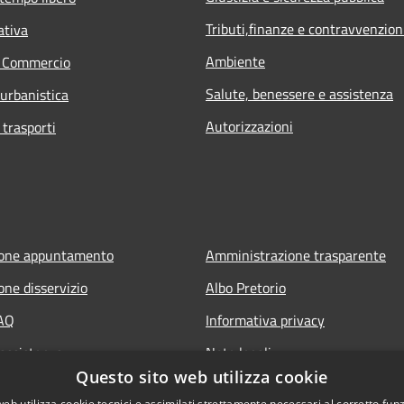
Tributi,finanze e contravvenzion
ativa
Ambiente
e Commercio
Salute, benessere e assistenza
 urbanistica
Autorizzazioni
 trasporti
ione appuntamento
Amministrazione trasparente
one disservizio
Albo Pretorio
FAQ
Informativa privacy
 assistenza
Note legali
Questo sito web utilizza cookie
Dichiarazione di accessibilità
web utilizza cookie tecnici e assimilati strettamente necessari al corretto fu