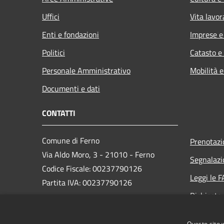
Uffici
Vita lavor
Enti e fondazioni
Imprese 
Politici
Catasto e
Personale Amministrativo
Mobilità e
Documenti e dati
CONTATTI
Comune di Ferno
Prenotaz
Via Aldo Moro, 3 - 21010 - Ferno
Segnalazi
Codice Fiscale: 00237790126
Leggi le 
Partita IVA: 00237790126
Richiesta
PEC:
comune@ferno.legalmailpa.it
Questo sito 