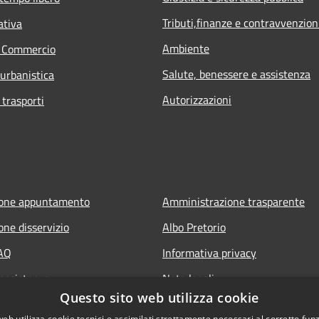
Tributi,finanze e contravvenzion
ativa
Ambiente
e Commercio
Salute, benessere e assistenza
 urbanistica
Autorizzazioni
 trasporti
ione appuntamento
Amministrazione trasparente
one disservizio
Albo Pretorio
FAQ
Informativa privacy
 assistenza
Note legali
Questo sito web utilizza cookie
Dichiarazione di accessibilità
web utilizza cookie tecnici e assimilati strettamente necessari al corretto fu