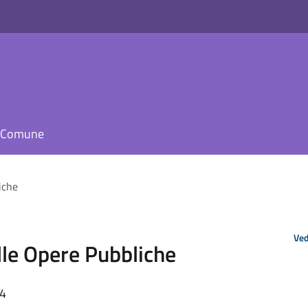
il Comune
iche
Ved
le Opere Pubbliche
34