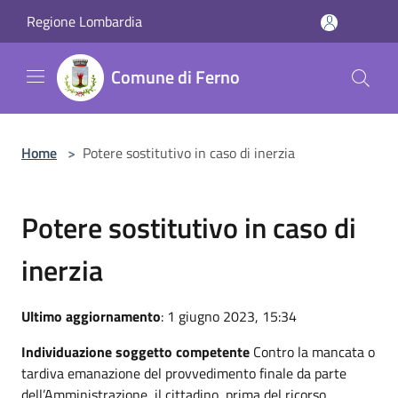
Salta al contenuto principale
Regione Lombardia
Comune di Ferno
Home
>
Potere sostitutivo in caso di inerzia
Potere sostitutivo in caso di
inerzia
Ultimo aggiornamento
: 1 giugno 2023, 15:34
Individuazione soggetto competente
Contro la mancata o
tardiva emanazione del provvedimento finale da parte
dell’Amministrazione, il cittadino, prima del ricorso