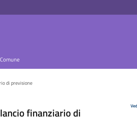
il Comune
rio di previsione
Ved
lancio finanziario di