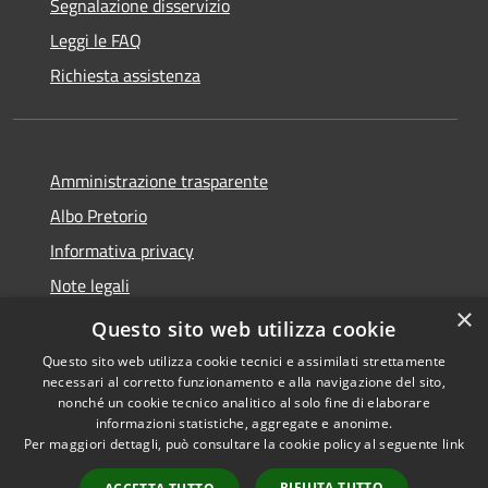
Segnalazione disservizio
Leggi le FAQ
Richiesta assistenza
Amministrazione trasparente
Albo Pretorio
Informativa privacy
Note legali
×
Dichiarazione di accessibilità
Questo sito web utilizza cookie
Questo sito web utilizza cookie tecnici e assimilati strettamente
necessari al corretto funzionamento e alla navigazione del sito,
nonché un cookie tecnico analitico al solo fine di elaborare
informazioni statistiche, aggregate e anonime.
RSS
Copyright © 2026 • Comune di
Per maggiori dettagli, può consultare la cookie policy al seguente
link
Accessibilità
Ferno • Powered by
Privacy
Municipium
Accesso
•
RIFIUTA TUTTO