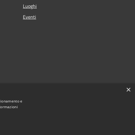
Luoghi
Eventi
×
nzionamento e
nformazioni