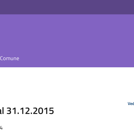
il Comune
Ved
al 31.12.2015
34