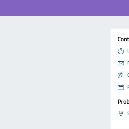
Cont
Prob