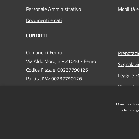
Personale Amministrativo
Mobilità e
Documenti e dati
CONTATTI
Comune di Ferno
Prenotaz
Via Aldo Moro, 3 - 21010 - Ferno
Segnalazi
Codice Fiscale: 00237790126
Leggi le 
Partita IVA: 00237790126
Richiesta
PEC:
comune@ferno.legalmailpa.it
Questo sito 
Centralino Unico: +39 0331 242211
alla navig