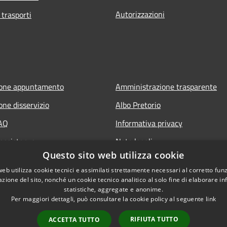
Autorizzazioni
 trasporti
ione appuntamento
Amministrazione trasparente
one disservizio
Albo Pretorio
FAQ
Informativa privacy
 assistenza
Note legali
Questo sito web utilizza cookie
Dichiarazione di accessibilità
web utilizza cookie tecnici e assimilati strettamente necessari al corretto fu
azione del sito, nonché un cookie tecnico analitico al solo fine di elaborare i
statistiche, aggregate e anonime.
Per maggiori dettagli, può consultare la cookie policy al seguente
link
RIFIUTA TUTTO
ACCETTA TUTTO