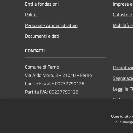
Enti e fondazioni
Imprese 
Politici
Catasto e
Personale Amministrativo
Mobilità e
Documenti e dati
CONTATTI
Comune di Ferno
Prenotaz
Via Aldo Moro, 3 - 21010 - Ferno
Segnalazi
Codice Fiscale: 00237790126
Leggi le 
Partita IVA: 00237790126
Richiesta
PEC:
comune@ferno.legalmailpa.it
Questo sito 
Centralino Unico: +39 0331 242211
alla navig