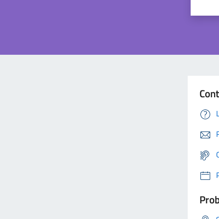
Cont
Prob