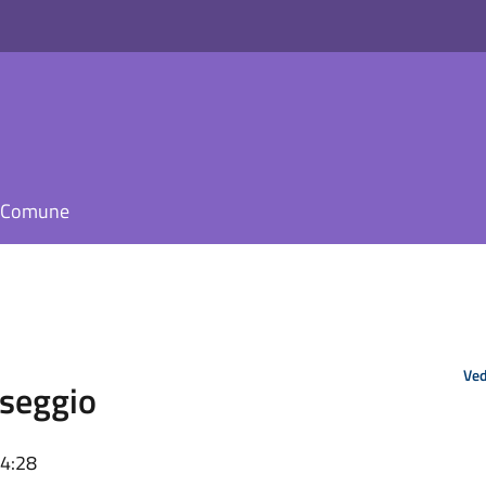
il Comune
Ved
 seggio
14:28