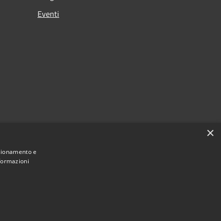
Eventi
×
nzionamento e
nformazioni
Municipium
Accesso redazione
 di Ferno • Powered by
•