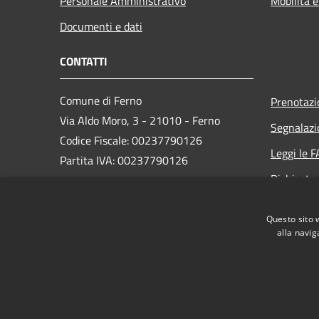
Personale Amministrativo
Mobilità e
Documenti e dati
CONTATTI
Comune di Ferno
Prenotaz
Via Aldo Moro, 3 - 21010 - Ferno
Segnalazi
Codice Fiscale: 00237790126
Leggi le 
Partita IVA: 00237790126
Richiesta
PEC:
comune@ferno.legalmailpa.it
Questo sito 
Centralino Unico: +39 0331 242211
alla navig
RSS
Accessibilità
Privacy
Cookie
Mappa de