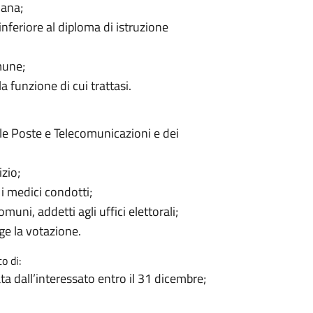
iana;
nferiore al diploma di istruzione
omune;
 funzione di cui trattasi.
elle Poste e Telecomunicazioni e dei
izio;
d i medici condotti;
muni, addetti agli uffici elettorali;
lge la votazione.
o di:
ata dall’interessato entro il 31 dicembre;