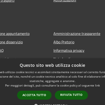
 trasporti
ione appuntamento
Amministrazione trasparente
one disservizio
Albo Pretorio
FAQ
Informativa privacy
 assistenza
Note legali
Questo sito web utilizza cookie
Dichiarazione di accessibilità
web utilizza cookie tecnici e assimilati strettamente necessari al corretto fu
azione del sito, nonché un cookie tecnico analitico al solo fine di elaborare i
statistiche, aggregate e anonime.
Per maggiori dettagli, può consultare la cookie policy al seguente
link
RIFIUTA TUTTO
ACCETTA TUTTO
l sito
Copyright © 2026 • Comune