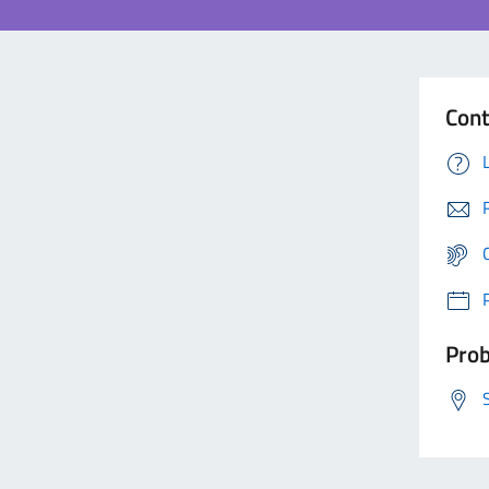
Cont
Prob