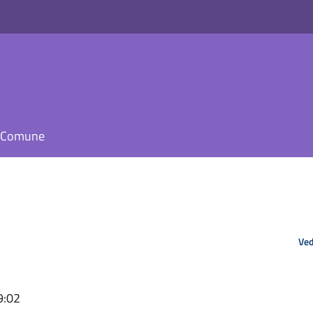
il Comune
Ved
9:02