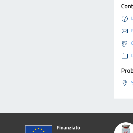
Cont
Prob