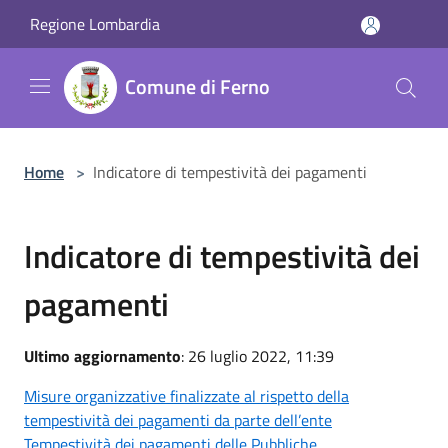
Salta al contenuto principale
Regione Lombardia
Comune di Ferno
Home
>
Indicatore di tempestività dei pagamenti
Indicatore di tempestività dei
pagamenti
Ultimo aggiornamento
: 26 luglio 2022, 11:39
Misure organizzative finalizzate al rispetto della
tempestività dei pagamenti da parte dell’ente
Tempestività dei pagamenti delle Pubbliche