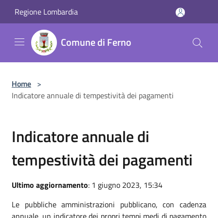
Salta al contenuto principale
Regione Lombardia
Comune di Ferno
Home
>
Indicatore annuale di tempestività dei pagamenti
Indicatore annuale di
tempestività dei pagamenti
Ultimo aggiornamento
: 1 giugno 2023, 15:34
Le pubbliche amministrazioni pubblicano, con cadenza
annuale, un indicatore dei propri tempi medi di pagamento