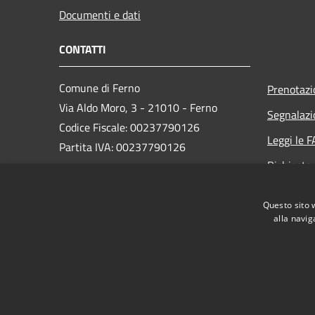
Documenti e dati
CONTATTI
Comune di Ferno
Prenotaz
Via Aldo Moro, 3 - 21010 - Ferno
Segnalazi
Codice Fiscale: 00237790126
Leggi le 
Partita IVA: 00237790126
Richiesta
PEC:
comune@ferno.legalmailpa.it
Questo sito 
Centralino Unico: +39 0331 242211
alla navig
RSS
Accessibilità
Privacy
Cookie
Mappa de