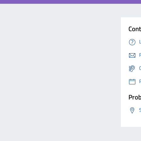
Cont
Prob