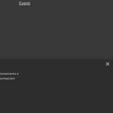
Eventi
×
nzionamento e
nformazioni
Municipium
Accesso redazione
 di Ferno • Powered by
•