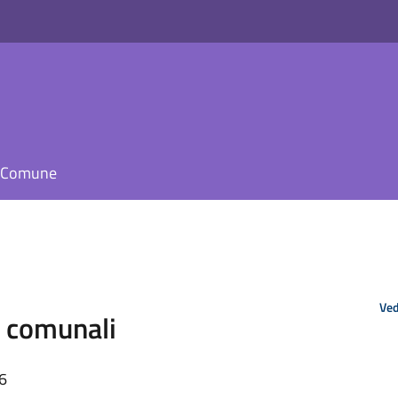
il Comune
Ved
i comunali
56