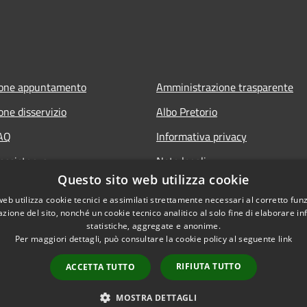
ione appuntamento
Amministrazione trasparente
one disservizio
Albo Pretorio
FAQ
Informativa privacy
 assistenza
Note legali
Questo sito web utilizza cookie
Dichiarazione di accessibilità
web utilizza cookie tecnici e assimilati strettamente necessari al corretto fu
azione del sito, nonché un cookie tecnico analitico al solo fine di elaborare i
statistiche, aggregate e anonime.
Per maggiori dettagli, può consultare la cookie policy al seguente
link
RIFIUTA TUTTO
ACCETTA TUTTO
l sito
Copyright © 2026 • Comune
MOSTRA DETTAGLI