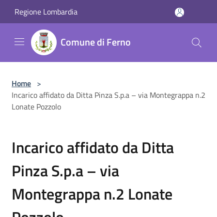
Salta al contenuto principale
Regione Lombardia
Comune di Ferno
Home
>
Incarico affidato da Ditta Pinza S.p.a – via Montegrappa n.2
Lonate Pozzolo
Incarico affidato da Ditta
Pinza S.p.a – via
Montegrappa n.2 Lonate
Pozzolo