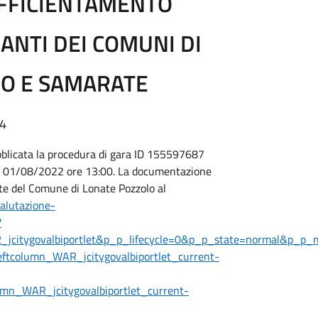
EFFICIENTAMENTO
ANTI DEI COMUNI DI
NO E SAMARATE
34
ubblicata la procedura di gara ID 155597687
rte 01/08/2022 ore 13:00. La documentazione
nte del Comune di Lonate Pozzolo al
valutazione-
?
R_jcitygovalbiportlet&p_p_lifecycle=0&p_p_state=normal&p_p
ftcolumn_WAR_jcitygovalbiportlet_current-
umn_WAR_jcitygovalbiportlet_current-