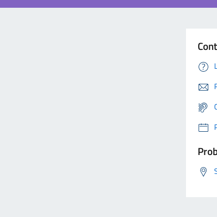
Cont
Prob