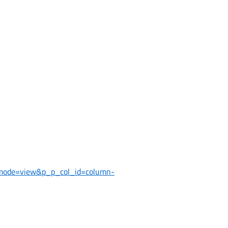
_mode=view&p_p_col_id=column-