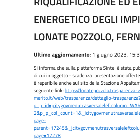
RIQUALIFICAZIONE ED 
ENERGETICO DEGLI IMPI
LONATE POZZOLO, FER
Ultimo aggiornamento
: 1 giugno 2023, 15:
Si informa che sulla piattaforma Sintel è stata p
di cui in oggetto - scadenza presentazione offe
è reperibile anche sul sito della Stazione Appalta
seguente link:
https://lonatepozzolo.trasparenza-
merito.it/web/trasparenza/dettaglio-trasparenza
p_p_id=jcitygovmenutrasversaleleftcolumn_WA
2&p_p_col_count=1&_jcitygovmenutrasversalele
page-
parent=17245&_jcitygovmenutrasversaleleftcol
page=17278