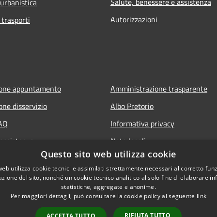
Salute, benessere e assistenza
 urbanistica
Autorizzazioni
 trasporti
ione appuntamento
Amministrazione trasparente
one disservizio
Albo Pretorio
FAQ
Informativa privacy
 assistenza
Note legali
Questo sito web utilizza cookie
Dichiarazione di accessibilità
web utilizza cookie tecnici e assimilati strettamente necessari al corretto fu
azione del sito, nonché un cookie tecnico analitico al solo fine di elaborare i
statistiche, aggregate e anonime.
Per maggiori dettagli, può consultare la cookie policy al seguente
link
RIFIUTA TUTTO
ACCETTA TUTTO