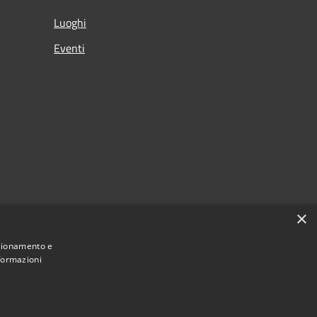
Luoghi
Eventi
×
nzionamento e
nformazioni