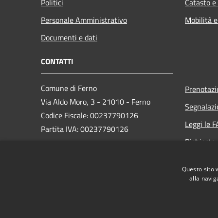
Politici
Catasto e
Personale Amministrativo
Mobilità e
Documenti e dati
CONTATTI
Comune di Ferno
Prenotaz
Via Aldo Moro, 3 - 21010 - Ferno
Segnalazi
Codice Fiscale: 00237790126
Leggi le 
Partita IVA: 00237790126
Richiesta
PEC:
comune@ferno.legalmailpa.it
Questo sito 
Centralino Unico: +39 0331 242211
alla navig