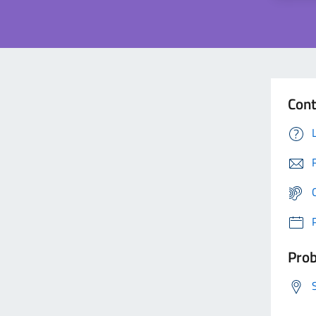
Cont
Prob