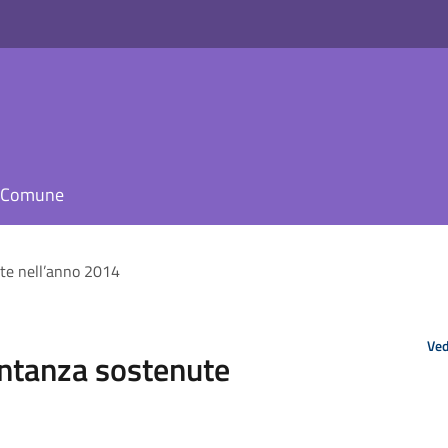
il Comune
te nell’anno 2014
Ved
entanza sostenute