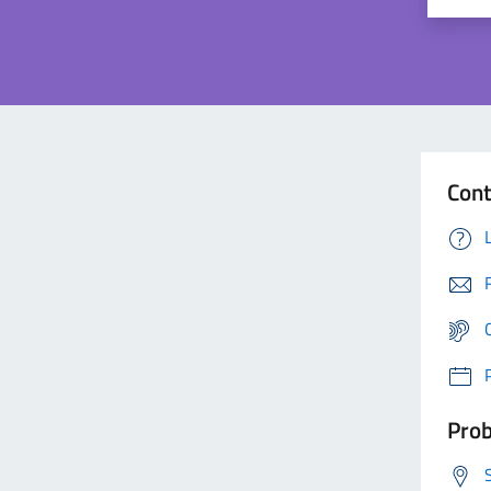
Cont
Prob