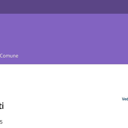
il Comune
Ved
ti
35