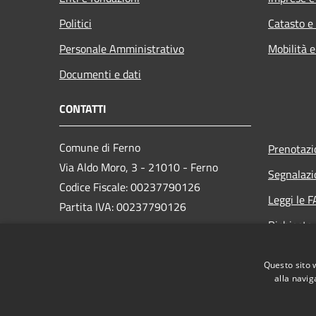
Politici
Catasto e
Personale Amministrativo
Mobilità e
Documenti e dati
CONTATTI
Comune di Ferno
Prenotaz
Via Aldo Moro, 3 - 21010 - Ferno
Segnalazi
Codice Fiscale: 00237790126
Leggi le 
Partita IVA: 00237790126
Richiesta
PEC:
comune@ferno.legalmailpa.it
Questo sito 
Centralino Unico: +39 0331 242211
alla navig