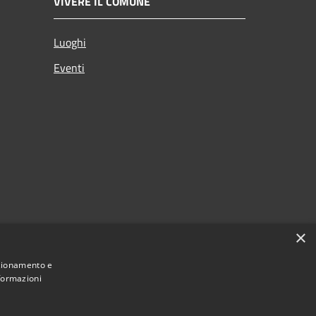
VIVERE IL COMUNE
Luoghi
Eventi
×
nzionamento e
nformazioni