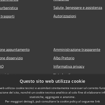
Salute, benessere e assistenza
 urbanistica
Autorizzazioni
 trasporti
ione appuntamento
Amministrazione trasparente
one disservizio
Albo Pretorio
FAQ
Informativa privacy
 assistenza
Note legali
Questo sito web utilizza cookie
Dichiarazione di accessibilità
web utilizza cookie tecnici e assimilati strettamente necessari al corretto fu
azione del sito, nonché un cookie tecnico analitico al solo fine di elaborare i
statistiche, aggregate e anonime.
Per maggiori dettagli, può consultare la cookie policy al seguente
link