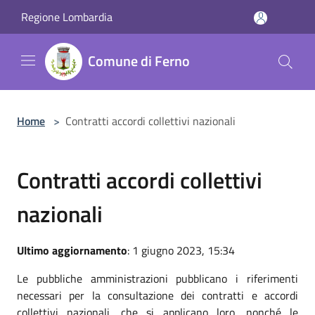
Salta al contenuto principale
Regione Lombardia
Comune di Ferno
Home
>
Contratti accordi collettivi nazionali
Contratti accordi collettivi
nazionali
Ultimo aggiornamento
: 1 giugno 2023, 15:34
Le pubbliche amministrazioni pubblicano i riferimenti
necessari per la consultazione dei contratti e accordi
collettivi nazionali, che si applicano loro, nonché le