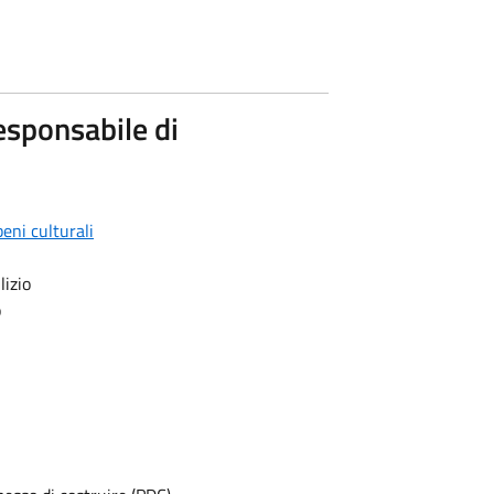
esponsabile di
eni culturali
lizio
o