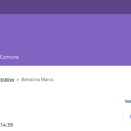
il Comune
trativo
>
Bonacina Marco
Ved
 14:39