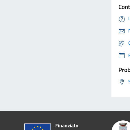
Cont
Prob