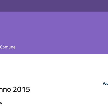
il Comune
Ved
 Anno 2015
34