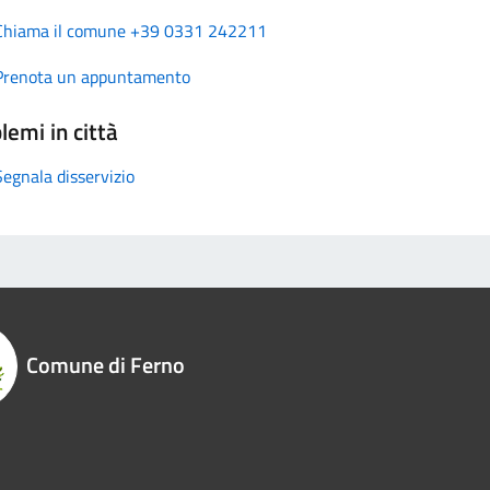
Chiama il comune +39 0331 242211
Prenota un appuntamento
lemi in città
Segnala disservizio
Comune di Ferno