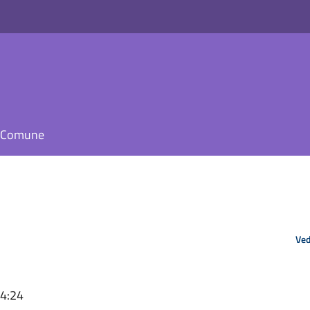
il Comune
Ved
14:24