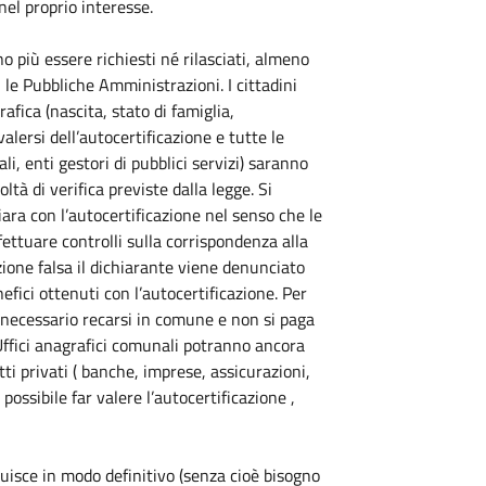
nel proprio interesse.
o più essere richiesti né rilasciati, almeno
 le Pubbliche Amministrazioni. I cittadini
fica (nascita, stato di famiglia,
lersi dell’autocertificazione e tutte le
li, enti gestori di pubblici servizi) saranno
ltà di verifica previste dalla legge. Si
hiara con l’autocertificazione nel senso che le
fettuare controlli sulla corrispondenza alla
azione falsa il dichiarante viene denunciato
nefici ottenuti con l’autocertificazione. Per
è necessario recarsi in comune e non si paga
i Uffici anagrafici comunali potranno ancora
ti privati ( banche, imprese, assicurazioni,
possibile far valere l’autocertificazione ,
ituisce in modo definitivo (senza cioè bisogno