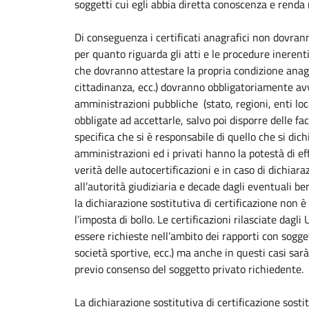
soggetti cui egli abbia diretta conoscenza e renda 
Di conseguenza i certificati anagrafici non dovrann
per quanto riguarda gli atti e le procedure inerenti
che dovranno attestare la propria condizione anagra
cittadinanza, ecc.) dovranno obbligatoriamente avva
amministrazioni pubbliche (stato, regioni, enti loca
obbligate ad accettarle, salvo poi disporre delle faco
specifica che si è responsabile di quello che si dic
amministrazioni ed i privati hanno la potestà di ef
verità delle autocertificazioni e in caso di dichiar
all’autorità giudiziaria e decade dagli eventuali be
la dichiarazione sostitutiva di certificazione non 
l’imposta di bollo. Le certificazioni rilasciate dagl
essere richieste nell’ambito dei rapporti con sogget
società sportive, ecc.) ma anche in questi casi sarà 
previo consenso del soggetto privato richiedente.
La dichiarazione sostitutiva di certificazione sost