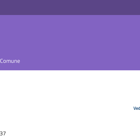
il Comune
Ved
:37