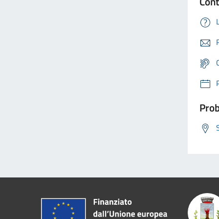
Cont
Prob