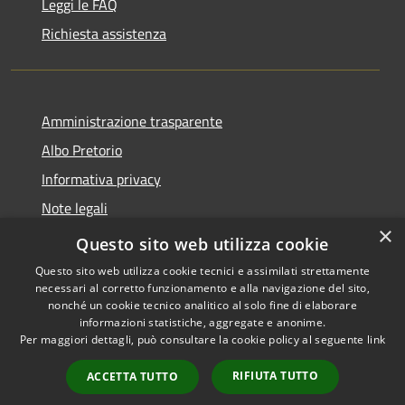
Leggi le FAQ
Richiesta assistenza
Amministrazione trasparente
Albo Pretorio
Informativa privacy
Note legali
×
Dichiarazione di accessibilità
Questo sito web utilizza cookie
Questo sito web utilizza cookie tecnici e assimilati strettamente
necessari al corretto funzionamento e alla navigazione del sito,
nonché un cookie tecnico analitico al solo fine di elaborare
informazioni statistiche, aggregate e anonime.
RSS
Copyright © 2026 • Comune di
Per maggiori dettagli, può consultare la cookie policy al seguente
link
Accessibilità
Ferno • Powered by
Privacy
Municipium
Accesso
•
RIFIUTA TUTTO
ACCETTA TUTTO
Cookie
redazione