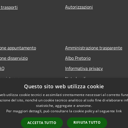
Autorizzazioni
 trasporti
ione appuntamento
Amministrazione trasparente
one disservizio
Albo Pretorio
FAQ
Informativa privacy
 assistenza
Note legali
Questo sito web utilizza cookie
Dichiarazione di accessibilità
web utilizza cookie tecnici e assimilati strettamente necessari al corretto fu
azione del sito, nonché un cookie tecnico analitico al solo fine di elaborare i
statistiche, aggregate e anonime.
Per maggiori dettagli, può consultare la cookie policy al seguente
link
RIFIUTA TUTTO
ACCETTA TUTTO