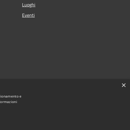
Luoghi
Eventi
×
nzionamento e
nformazioni