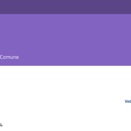
il Comune
Ved
34