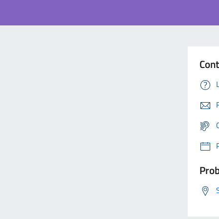
Cont
Prob