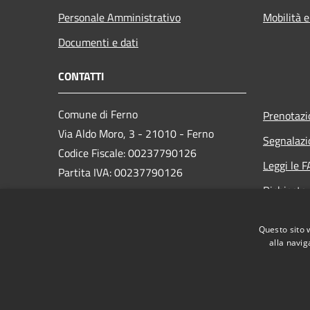
Personale Amministrativo
Mobilità e
Documenti e dati
CONTATTI
Comune di Ferno
Prenotaz
Via Aldo Moro, 3 - 21010 - Ferno
Segnalazi
Codice Fiscale: 00237790126
Leggi le 
Partita IVA: 00237790126
Richiesta
PEC:
comune@ferno.legalmailpa.it
Questo sito 
Centralino Unico: +39 0331 242211
alla navig