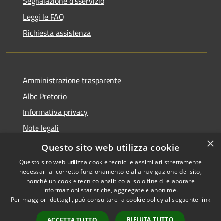
Segnalazione disservizio
Leggi le FAQ
Richiesta assistenza
Amministrazione trasparente
Albo Pretorio
Informativa privacy
Note legali
×
Dichiarazione di accessibilità
Questo sito web utilizza cookie
Questo sito web utilizza cookie tecnici e assimilati strettamente
necessari al corretto funzionamento e alla navigazione del sito,
nonché un cookie tecnico analitico al solo fine di elaborare
informazioni statistiche, aggregate e anonime.
RSS
Copyright © 2026 • Comune di
Per maggiori dettagli, può consultare la cookie policy al seguente
link
Accessibilità
Ferno • Powered by
Privacy
Municipium
Accesso
•
RIFIUTA TUTTO
ACCETTA TUTTO