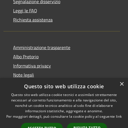
Segnalazione disservizio
Leggi le FAQ
Richiesta assistenza
Amministrazione trasparente
Albo Pretorio
Informativa privacy
Note legali
×
Dichiarazione di accessibilità
Questo sito web utilizza cookie
Questo sito web utilizza cookie tecnici e assimilati strettamente
necessari al corretto funzionamento e alla navigazione del sito,
nonché un cookie tecnico analitico al solo fine di elaborare
informazioni statistiche, aggregate e anonime.
RSS
Copyright © 2026 • Comune di
Per maggiori dettagli, può consultare la cookie policy al seguente
link
Accessibilità
Ferno • Powered by
Privacy
Municipium
Accesso
•
RIFIUTA TUTTO