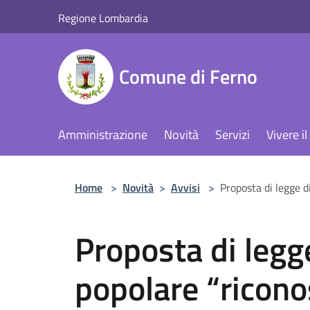
Salta al contenuto principale
Regione Lombardia
Comune di Ferno
Amministrazione
Novità
Servizi
Vivere 
Home
>
Novità
>
Avvisi
>
Proposta di legge d
Proposta di legge
popolare “ricono